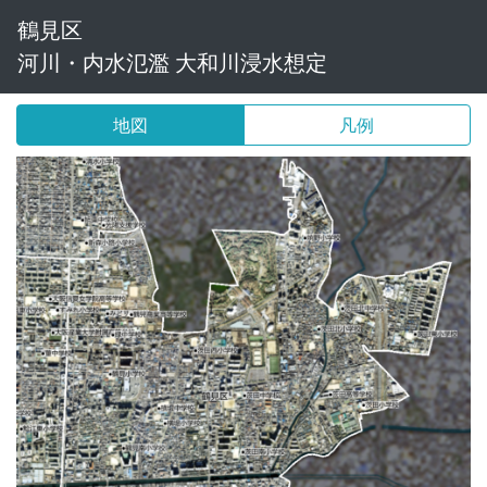
鶴見区
河川・内水氾濫 大和川浸水想定
地図
凡例